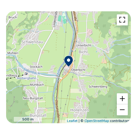
500 m
Leaflet
| ©
OpenStreetMap
contributors