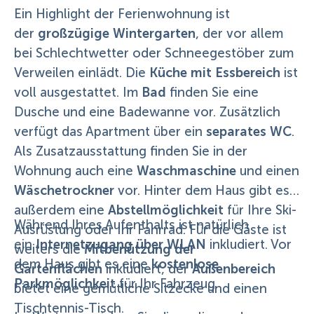
Ein Highlight der Ferienwohnung ist
großzügige Wintergarten
der
, der vor allem
bei Schlechtwetter oder Schneegestöber zum
Küche mit Essbereich
Verweilen einlädt. Die
ist
Bad
voll ausgestattet. Im
finden Sie eine
Dusche und eine Badewanne vor. Zusätzlich
separates WC
verfügt das Apartment über ein
.
Als Zusatzausstattung finden Sie in der
Waschmaschine
Wohnung auch eine
und einen
Wäschetrockner
vor. Hinter dem Haus gibt es
Abstellmöglichkeit
außerdem eine
für Ihre Ski-
Während Ihres Aufenthalts ist natürlich
Ausrüstung oder Ihr Fahrrad. Für die Gäste ist
Internetzugang über WLAN
ein
inkludiert. Vor
Mitbenützung der
weiters die
kostenlose
dem Haus gibt es eine
Gartenflächen
Außenbereich
inkludiert, der
Parkmöglichkeit
für Ihr Fahrzeug.
bietet eine gemütliche Sitzecke und einen
Tischtennis-Tisch.