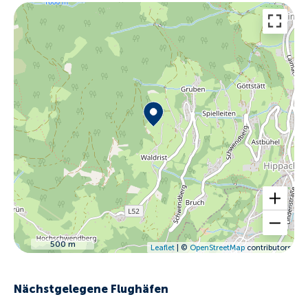
500 m
Leaflet
| ©
OpenStreetMap
contributors
Nächstgelegene Flughäfen