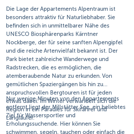
Die Lage der Appartements Alpentraum ist
besonders attraktiv für Naturliebhaber. Sie
befinden sich in unmittelbarer Nähe des
UNESCO Biosphärenparks Kärntner
Nockberge, der für seine sanften Alpengipfel
und die reiche Artenvielfalt bekannt ist. Der
Park bietet zahlreiche Wanderwege und
Radstrecken, die es ermöglichen, die
atemberaubende Natur zu erkunden. Von
gemütlichen Spaziergängen bis hin zu
anspruchsvollen Bergtouren ist für jeden
Nur wenige Minuten von den Appartements
etwas dabei. Im Winter verwandelt sich die
entfernt liegt der Millstätter See, ein beliebtes
Region in ein Paradies für Skifahrer und
Ziel für Wassersportler und
Langläufer.
Erholungssuchende. Hier können Sie
schwimmen, segeln, tauchen oder einfach die