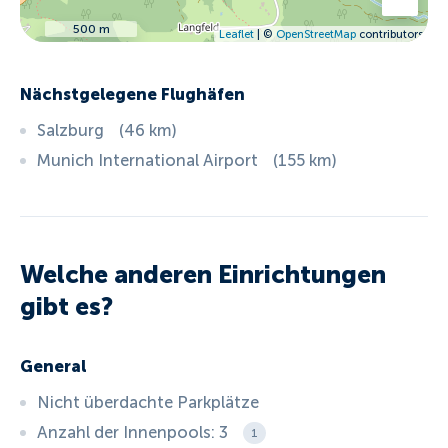
500 m
Leaflet
| ©
OpenStreetMap
contributors
Nächstgelegene Flughäfen
Salzburg
(
46
km
)
Munich International Airport
(
155
km
)
Welche anderen Einrichtungen
gibt es?
General
Nicht überdachte Parkplätze
Anzahl der Innenpools: 3
1