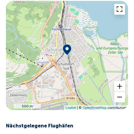
500 m
Leaflet
| ©
OpenStreetMap
contributors
Nächstgelegene Flughäfen