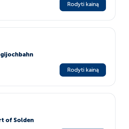
Rodyti kainą
ggijochbahn
Rodyti kainą
rt of Solden