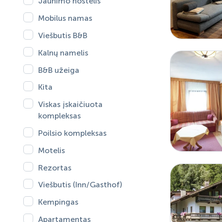
Jaunimo hostelis
Mobilus namas
Viešbutis B&B
Kalnų namelis
B&B užeiga
Kita
Viskas įskaičiuota
kompleksas
Poilsio kompleksas
Motelis
Rezortas
Viešbutis (Inn/Gasthof)
Kempingas
Apartamentas