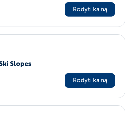
Rodyti kainą
Ski Slopes
Rodyti kainą