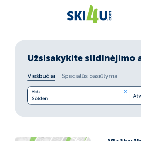
Užsisakykite slidinėjimo 
Viešbučiai
Specialūs pasiūlymai
Vieta
At