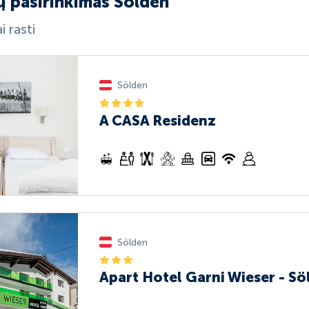
ų pasirinkimas Sölden
i rasti
Sölden
A CASA Residenz
Sölden
Apart Hotel Garni Wieser - Sö