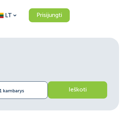
Prisijungti
LT
Ieškoti
 1 kambarys