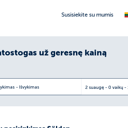
Susisiekite su mumis
atostogas už geresnę kainą
vykimas
-
Išvykimas
2 suaugę - 0 vaikų -