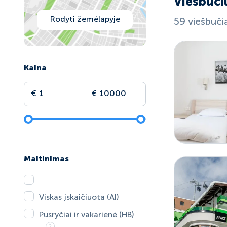
Viešbuči
Rodyti žemėlapyje
59 viešbučia
Kaina
Maitinimas
Viskas įskaičiuota (AI)
Pusryčiai ir vakarienė (HB)