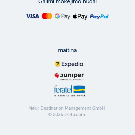
Galimi mokėjimo būdai
maitina
Melur Destination Management GmbH
©
2026
ski4u.com