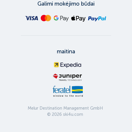
Galimi mokėjimo būdai
maitina
Melur Destination Management GmbH
©
2026
ski4u.com