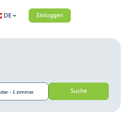
Einloggen
DE
Suche
nder - 1 zimmer